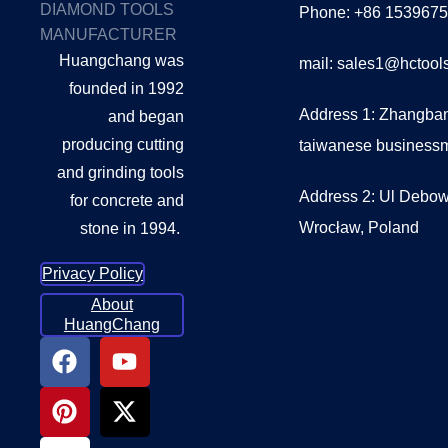
DIAMOND TOOLS
Phone: +86 153967
MANUFACTURER
Huangchang was
mail: sales1@hctoo
founded in 1992
Address 1: Zhangban
and began
producing cutting
taiwanese business
and grinding tools
Address 2: Ul Debow
for concrete and
Wrocław, Poland
stone in 1994.
Privacy Policy
About
HuangChang