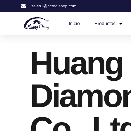
sales1@hctoolshop.com
Inicio
Productos
Huang
Diamon
Co., Lt