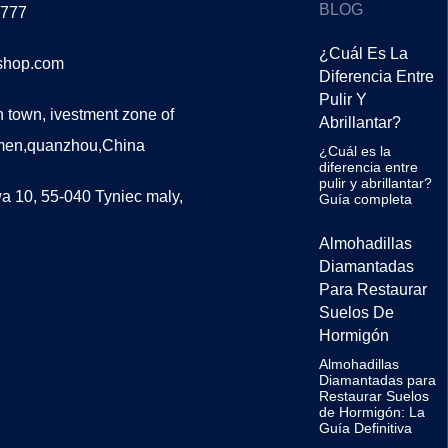
BLOG
5777
¿Cuál Es La
lshop.com
Diferencia Entre
Pulir Y
 town, ivestment zone of
Abrillantar?
men,quanzhou,China
¿Cuál es la
diferencia entre
pulir y abrillantar?
a 10, 55-040 Tyniec maly,
Guía completa
Almohadillas
Diamantadas
Para Restaurar
Suelos De
Hormigón
Almohadillas
Diamantadas para
Restaurar Suelos
de Hormigón: La
Guía Definitiva