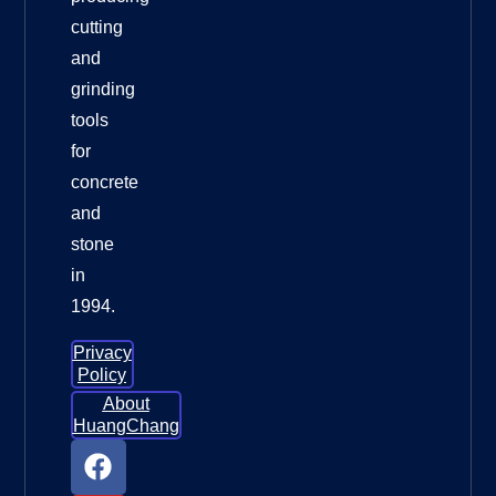
cutting
and
grinding
tools
for
concrete
and
stone
in
1994.
Privacy
Policy
About
HuangChang