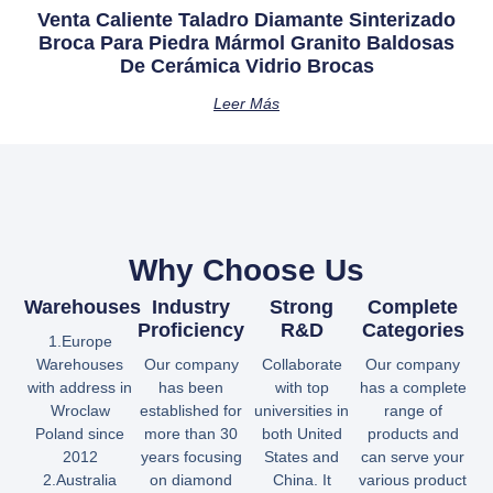
Venta Caliente Taladro Diamante Sinterizado
Broca Para Piedra Mármol Granito Baldosas
De Cerámica Vidrio Brocas
Leer Más
Why Choose Us
Warehouses
Industry
Strong
Complete
Proficiency
R&D
Categories
1.Europe
Warehouses
Our company
Collaborate
Our company
with address in
has been
with top
has a complete
Wroclaw
established for
universities in
range of
Poland since
more than 30
both United
products and
2012
years focusing
States and
can serve your
2.Australia
on diamond
China. It
various product