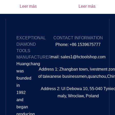
Leer más
Leer más
EXCEPTIONAL
CONTACT INFORMATION
DIAMOND
Phone: +86 1539675777
TOOLS
mail: sales1@hctoolshop.com
MANUFACTURER
Huangchang
Address 1: Zhangban town, ivestment zo
was
of taiwanese businessmen,quanzhou,Chi
founded
in
Address 2: Ul Debowa 10, 55-040 Tynie
1992
maly, Wrocław, Poland
and
began
producing