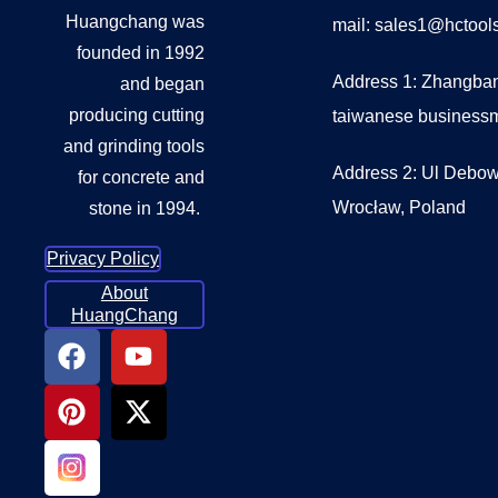
Huangchang was
mail: sales1@hctoo
founded in 1992
Address 1: Zhangban
and began
producing cutting
taiwanese business
and grinding tools
Address 2: Ul Debow
for concrete and
Wrocław, Poland
stone in 1994.
Privacy Policy
About
HuangChang