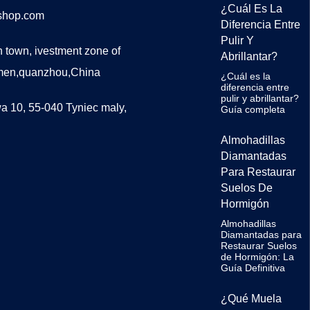
¿Cuál Es La
lshop.com
Diferencia Entre
Pulir Y
 town, ivestment zone of
Abrillantar?
men,quanzhou,China
¿Cuál es la
diferencia entre
pulir y abrillantar?
a 10, 55-040 Tyniec maly,
Guía completa
Almohadillas
Diamantadas
Para Restaurar
Suelos De
Hormigón
Almohadillas
Diamantadas para
Restaurar Suelos
de Hormigón: La
Guía Definitiva
¿Qué Muela