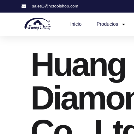
sales1@hctoolshop.com
Inicio
Productos
Huang
Diamon
Co., Lt