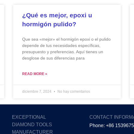
¿Qué es mejor, epoxi u
hormigón pulido?
Que sea «mejor» el hormigón epoxi o el pulido
depende de tus necesidades específicas,
presupuesto y preferencias. Aquí tienes un
desglose de sus diferencias para
READ MORE »
diciembre 7, 2024
No hay comentarios
EXCEPTIONAL
CONTACT INFORM
DIAMOND TOOLS
Phone: +86 153967
MANUFACTURER